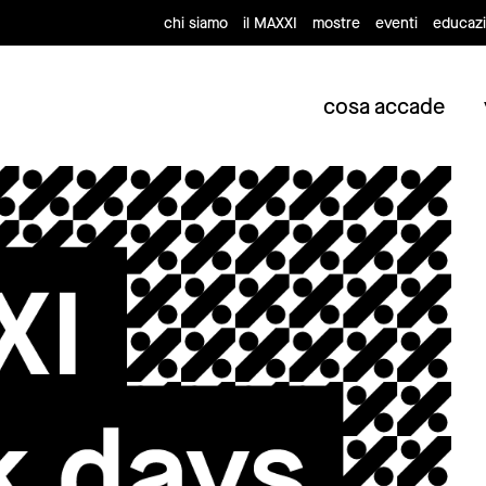
chi siamo
il MAXXI
mostre
eventi
educaz
cosa accade