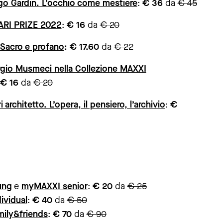
go Gardin. L’occhio come mestiere
:
€ 36
da
€ 45
RI PRIZE 2022
:
€ 16
da
€ 20
 Sacro e profano
: € 17.60
da
€ 22
ergio Musmeci nella Collezione MAXXI
€ 16
da
€ 20
 architetto. L’opera, il pensiero, l’archivio
:
€
ung
e
myMAXXI senio
r
:
€ 20
da
€ 25
ividual
:
€ 40
da
€ 50
ily&friends
:
€ 70
da
€ 90