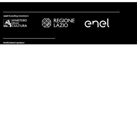
seguici
© 2002 - 2026 Fondazione MAXXI
stampa
trasparenza
lavora con noi
tirocini
note legali
privacy
cookies
sitemap
credits