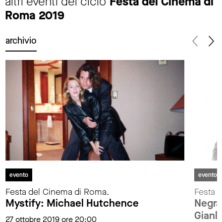
altri eventi del ciclo
Festa del Cinema di
Roma 2019
archivio
evento
evento
Festa del Cinema di Roma.
Festa 
Mystify: Michael Hutchence
Negram
Gianl
27 ottobre 2019 ore 20:00