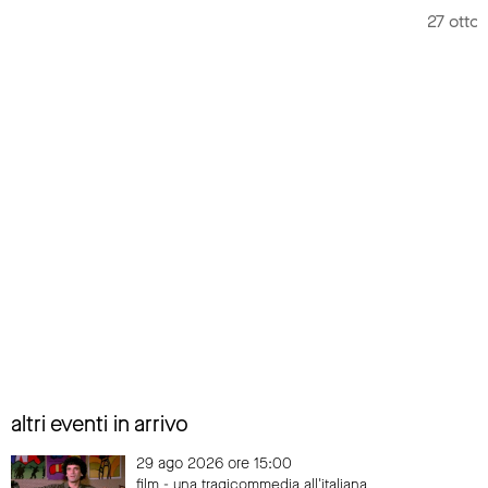
27 otto
altri eventi in arrivo
29 ago 2026 ore 15:00
film - una tragicommedia all'italiana