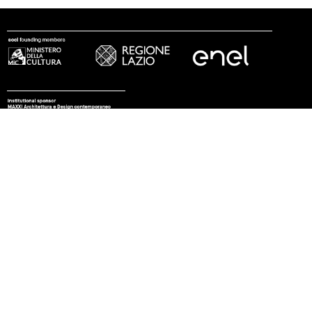
seguici
© 2002 - 2026 Fondazione MAXXI
stampa
trasparenza
lavora con noi
tirocini
note legali
privacy
cookies
sitemap
credits