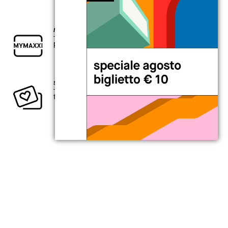
my
MAXXI card
per chi è curioso di esplorare il presente.
sostieni la creatività contemporanea
ti aspetta un intero anno di vantaggi.