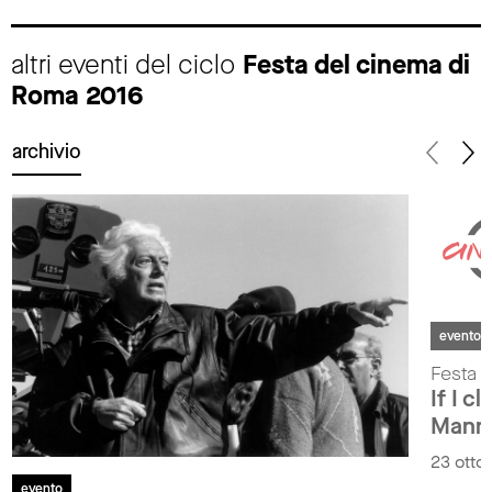
altri eventi del ciclo
Festa del cinema di
Roma 2016
archivio
evento
Festa 
If I c
Manno
23 otto
evento