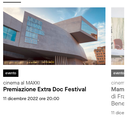
evento
evento
cinema al MAXXI
cinema
Premiazione Extra Doc Festival
Mamm
di Fr
11 dicembre 2022 ore 20:00
Bened
11 dice