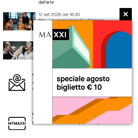
dell’arte
12 set 2026 ore 16:30
film - una tragicommedia all'italiana
La grande abbuffata
di Marco Ferreri
19 set 2026 > 20 set 2026
performance
Alessandro Sciarroni
AUGUSTO_expanded tiny version
newsletter
iscriviti alla newsletter per non perdere gli
aggiornamenti sul mondo MAXXI
my
MAXXI card
per chi è curioso di esplorare il presente.