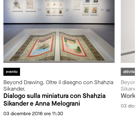
evento
attività 
Beyond Drawing. Oltre il disegno con Shahzia
Beyond
Sikander.
Sikande
Dialogo sulla miniatura con Shahzia
Works
Sikander e Anna Melograni
03 dice
03 dicembre 2016 ore 11:30