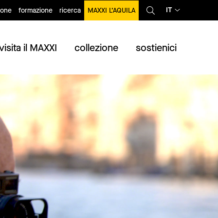
IT
ione
formazione
ricerca
MAXXI L’AQUILA
visita il MAXXI
collezione
sostienici