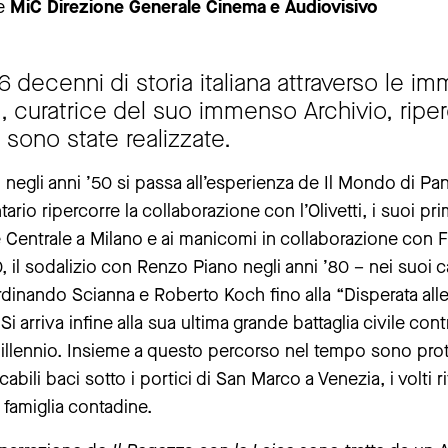
e
MiC Direzione Generale Cinema e Audiovisivo
 decenni di storia italiana attraverso le im
a, curatrice del suo immenso Archivio, riper
i sono state realizzate.
ni negli anni ’50 si passa all’esperienza de Il Mondo di P
ario ripercorre la collaborazione con l’Olivetti, i suoi prim
ne Centrale a Milano e ai manicomi in collaborazione con F
70, il sodalizio con Renzo Piano negli anni ’80 – nei suoi
erdinando Scianna e Roberto Koch fino alla “Disperata alleg
 Si arriva infine alla sua ultima grande battaglia civile con
 millennio. Insieme a questo percorso nel tempo sono pr
cabili baci sotto i portici di San Marco a Venezia, i volti ri
i famiglia contadine.