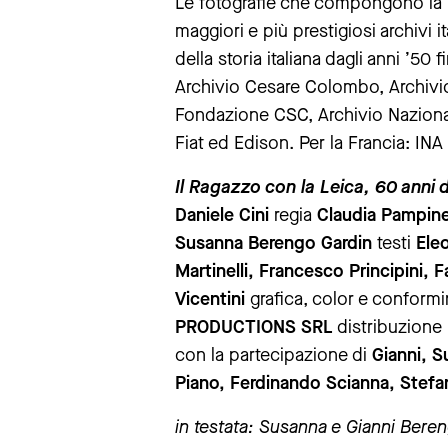
Le fotografie che compongono la
maggiori e più prestigiosi archivi i
della storia italiana dagli anni ’5
Archivio Cesare Colombo, Archivio
Fondazione CSC, Archivio Nazional
Fiat ed Edison. Per la Francia: INA 
Il Ragazzo con la Leica, 60 anni 
Daniele Cini
regia
Claudia Pampine
Susanna Berengo Gardin
testi
Ele
Martinelli, Francesco Principini, 
Vicentini
grafica, color e conform
PRODUCTIONS SRL
distribuzione
con la partecipazione di
Gianni, S
Piano, Ferdinando Scianna, Stefan
in testata: Susanna e Gianni Beren