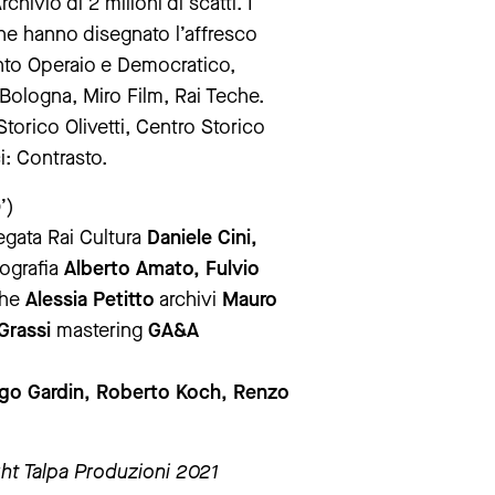
chivio di 2 milioni di scatti. I
 che hanno disegnato l’affresco
mento Operaio e Democratico,
Bologna, Miro Film, Rai Teche.
orico Olivetti, Centro Storico
ci: Contrasto.
’)
gata Rai Cultura
Daniele Cini,
ografia
Alberto Amato, Fulvio
che
Alessia Petitto
archivi
Mauro
Grassi
mastering
GA&A
engo Gardin, Roberto Koch, Renzo
ight Talpa Produzioni 2021