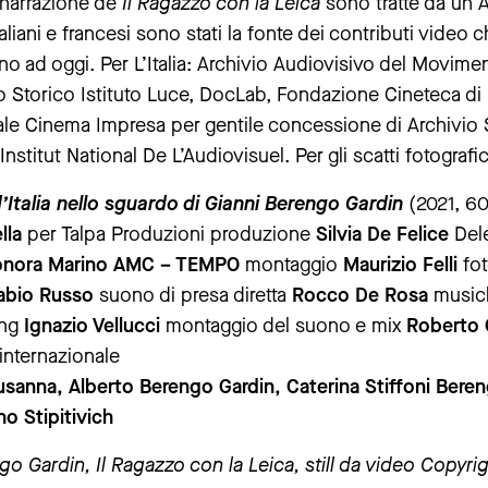
 narrazione de
Il Ragazzo con la Leica
sono tratte da un Ar
taliani e francesi sono stati la fonte dei contributi video
0 fino ad oggi. Per L’Italia: Archivio Audiovisivo del Movi
 Storico Istituto Luce, DocLab, Fondazione Cineteca di 
e Cinema Impresa per gentile concessione di Archivio St
Institut National De L’Audiovisuel. Per gli scatti fotografi
d’Italia nello sguardo di Gianni Berengo Gardin
(2021, 60
lla
per Talpa Produzioni produzione
Silvia De Felice
Dele
onora Marino
AMC – TEMPO
montaggio
Maurizio Felli
fot
Fabio Russo
suono di presa diretta
Rocco De Rosa
musi
ing
Ignazio Vellucci
montaggio del suono e mix
Roberto 
 internazionale
usanna, Alberto Berengo Gardin, Caterina Stiffoni Ber
o Stipitivich
go Gardin, Il Ragazzo con la Leica, still da video Copyr