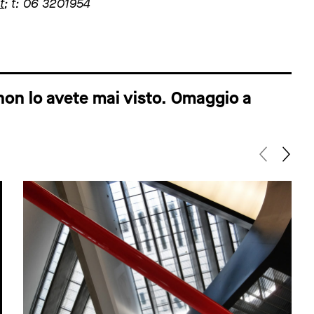
t
; t: 06 3201954
on lo avete mai visto. Omaggio a