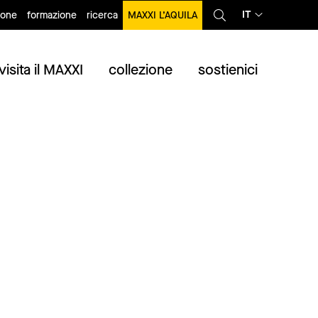
IT
ione
formazione
ricerca
MAXXI L’AQUILA
visita il MAXXI
collezione
sostienici