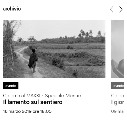
archivio
evento
evento
Cinema al MAXXI - Speciale Mostre.
Cinema
Il lamento sul sentiero
I gior
16 marzo 2019 ore 18:00
09 marz