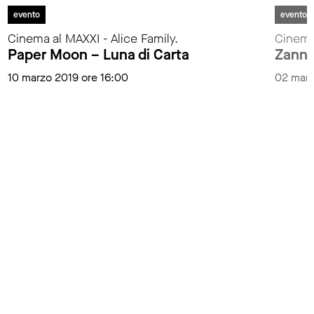
evento
evento
Cinema al MAXXI - Alice Family.
Cinema 
Paper Moon – Luna di Carta
Zanna
10 marzo 2019 ore 16:00
02 marz