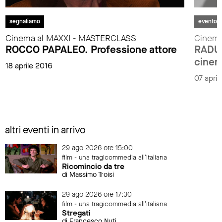
segnaliamo
evento
Cinema al MAXXI - MASTERCLASS
Cinema
ROCCO PAPALEO. Professione attore
RADU 
cinem
18 aprile 2016
07 april
altri eventi in arrivo
29 ago 2026 ore 15:00
film - una tragicommedia all'italiana
Ricomincio da tre
di Massimo Troisi
29 ago 2026 ore 17:30
film - una tragicommedia all'italiana
Stregati
di Francesco Nuti