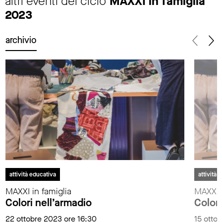
altri eventi del ciclo
MAXXI in famiglia
2023
archivio
attività educativa
attività 
MAXXI in famiglia
MAXXI i
Colori nell’armadio
Colori
22 ottobre 2023 ore 16:30
15 otto