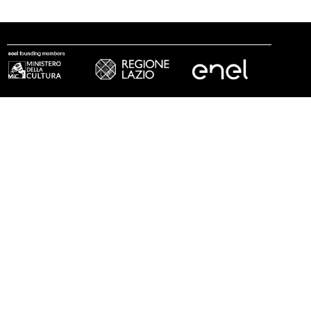
seguici
© 2002 - 2026 Fondazione MAXXI
stampa
trasparenza
lavora con noi
tirocini
note legali