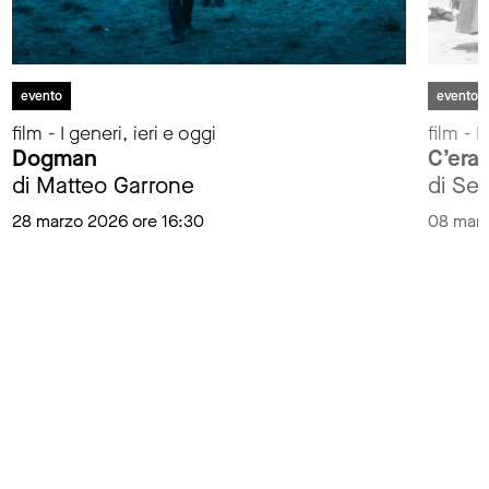
evento
evento
film - I generi, ieri e oggi
film - I
Dogman
C’era 
di Matteo Garrone
di Se
28 marzo 2026 ore 16:30
08 marz