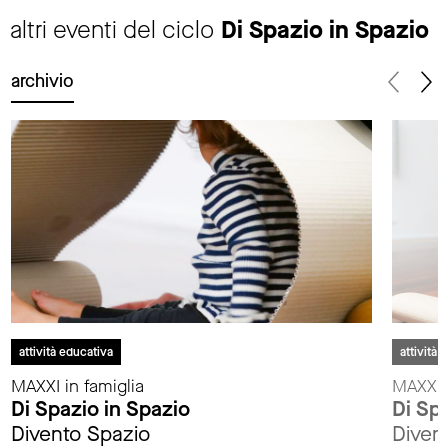
altri eventi del ciclo
Di Spazio in Spazio
archivio
attività educativa
attività 
MAXXI in famiglia
MAXXI i
Di Spazio in Spazio
Di Sp
Divento Spazio
Diven