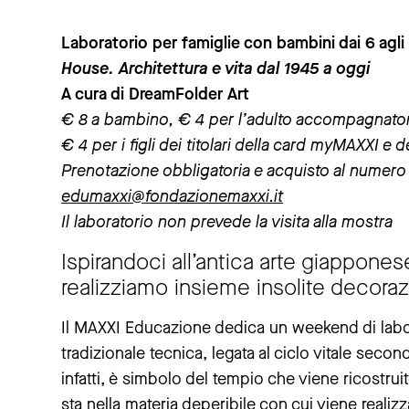
Laboratorio per famiglie con bambini dai 6 agli
House. Architettura e vita dal 1945 a oggi
A cura di DreamFolder Art
€ 8 a bambino, € 4 per l’adulto accompagnatore
€ 4 per i figli dei titolari della card myMAXXI e
Prenotazione obbligatoria e acquisto al numero
edumaxxi@fondazionemaxxi.it
Il laboratorio non prevede la visita alla mostra
Ispirandoci all’antica arte giapponese
realizziamo insieme insolite decorazi
Il MAXXI Educazione dedica un weekend di labora
tradizionale tecnica, legata al ciclo vitale second
infatti, è simbolo del tempio che viene ricostru
sta nella materia deperibile con cui viene real