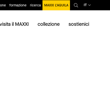
IT
ione
formazione
ricerca
MAXXI L’AQUILA
visita il MAXXI
collezione
sostienici