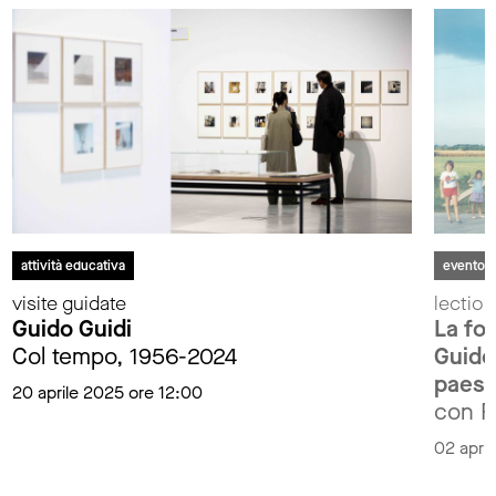
attività educativa
evento
visite guidate
lectio
Guido Guidi
La fo
Col tempo, 1956-2024
Guido 
paesa
20 aprile 2025 ore 12:00
con Fr
02 apri