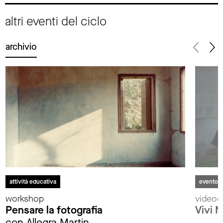
altri eventi del ciclo
archivio
attività educativa
evento
workshop
videoga
Pensare la fotografia
Vivi 
con Allegra Martin