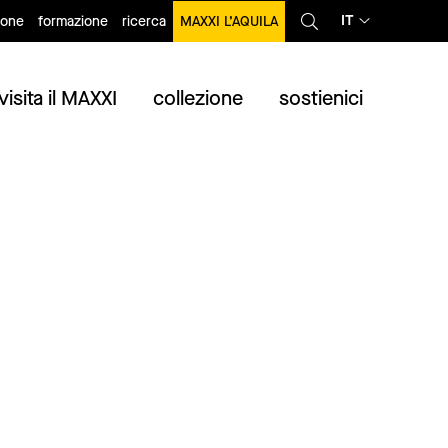
IT
ione
formazione
ricerca
MAXXI L’AQUILA
visita il MAXXI
collezione
sostienici