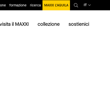
IT
ione
formazione
ricerca
MAXXI L’AQUILA
visita il MAXXI
collezione
sostienici