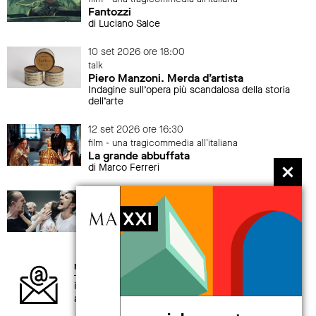
Fantozzi
di Luciano Salce
10 set 2026 ore 18:00
talk
Piero Manzoni. Merda d’artista
Indagine sull’opera più scandalosa della storia
dell’arte
12 set 2026 ore 16:30
film - una tragicommedia all'italiana
La grande abbuffata
di Marco Ferreri
19 set 2026 > 20 set 2026
performance
Alessandro Sciarroni
AUGUSTO_expanded tiny version
newsletter
iscriviti alla newsletter per non perdere gli
aggiornamenti sul mondo MAXXI