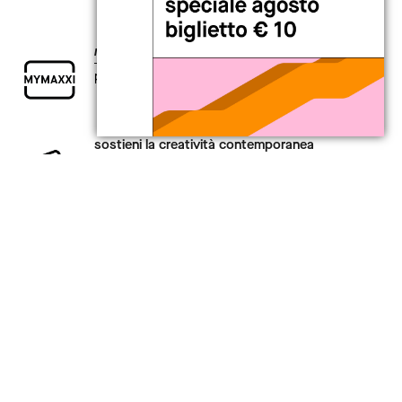
my
MAXXI card
per chi è curioso di esplorare il presente.
sostieni la creatività contemporanea
ti aspetta un intero anno di vantaggi.