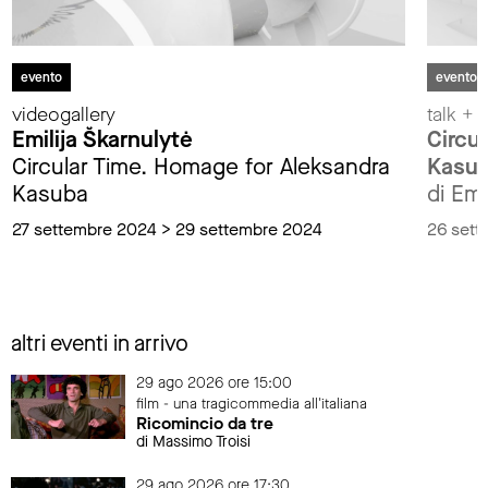
evento
evento
videogallery
talk + 
Emilija Škarnulytė
Circu
Circular Time. Homage for Aleksandra
Kasu
Kasuba
di Emi
27 settembre 2024 > 29 settembre 2024
26 sett
altri eventi in arrivo
29 ago 2026 ore 15:00
film - una tragicommedia all'italiana
Ricomincio da tre
di Massimo Troisi
29 ago 2026 ore 17:30