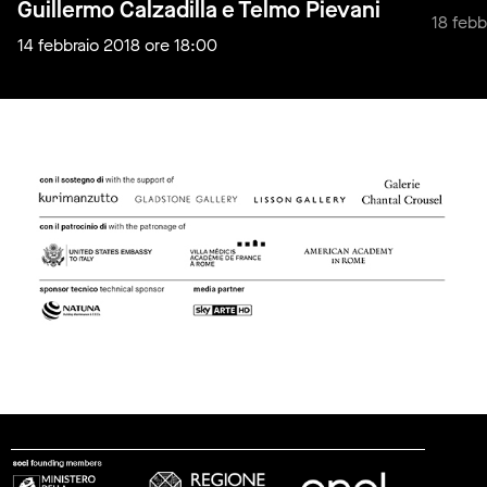
Guillermo Calzadilla e Telmo Pievani
18 febb
14 febbraio 2018 ore 18:00