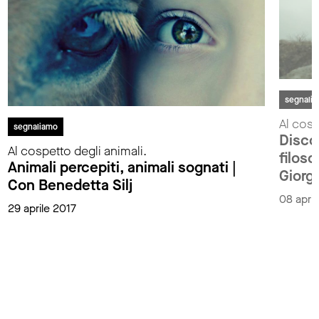
segnali
Al cosp
segnaliamo
Discor
Al cospetto degli animali.
filoso
Animali percepiti, animali sognati |
Giorg
Con Benedetta Silj
08 april
29 aprile 2017