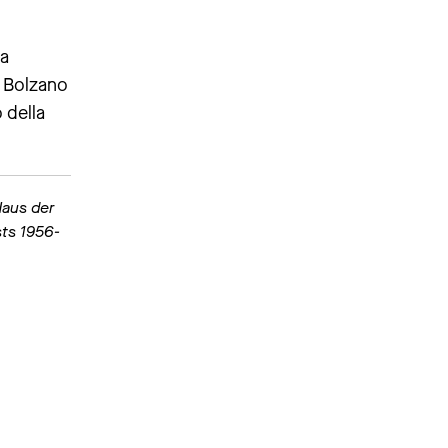
la
a Bolzano
 della
Haus der
ts 1956-