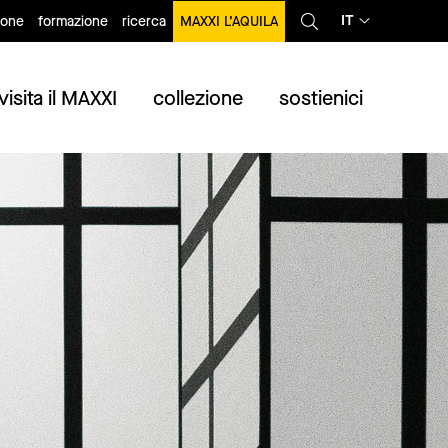
IT
ione
formazione
ricerca
MAXXI L’AQUILA
visita il MAXXI
collezione
sostienici