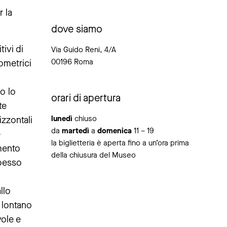
 la
dove siamo
tivi di
Via Guido Reni, 4/A
00196 Roma
ometrici
no lo
orari di apertura
te
lunedì
chiuso
zzontali
da
martedì
a
domenica
11 – 19
e
la biglietteria è aperta fino a un’ora prima
emento
della chiusura del Museo
spesso
llo
 lontano
vole e