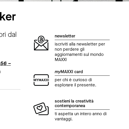
ker
ri dal
newsletter
iscriviti alla newsletter per
non perdere gli
aggiornamenti sul mondo
MAXXI
956 –
a
my
MAXXI card
per chi è curioso di
esplorare il presente.
sostieni la creatività
contemporanea
ti aspetta un intero anno di
vantaggi.