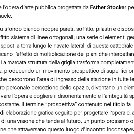
 l’opera d’arte pubblica progettata da
Esther Stocker
per
nuele.
 sfondo bianco ricopre pareti, soffitto, pilastri e disposi
tto sistema di linee ortogonali; una serie di elementi ge
disposti a terra lungo le navate laterali di questa cattedrale
icano l’effetto di moltiplicazione dei piani che intercetta
 La marcata struttura della griglia trasforma completamen
te, producendo un movimento prospettico di superfici ori
 che percorrono l’area di ingresso della stazione in tutte l
 loro personale percezione dello spazio, diventano un el
ivare l’opera e cogliere il disorientamento e l’ambiguità 
rcostante. Il termine “prospettiva” contenuto nel titolo fa
di elaborazione grafica seguito per progettare l’opera e, a
a di una visione che tende al futuro, un punto prossimo o
sone che attraversano questo luogo d’incontro inconsape