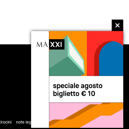
seguici
tirocini
note legali
privacy
cookies
sitemap
credits