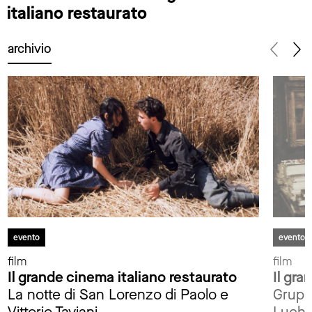
italiano restaurato
archivio
evento
evento
film
film
Il grande cinema italiano restaurato
Il gra
La notte di San Lorenzo di Paolo e
Gruppo