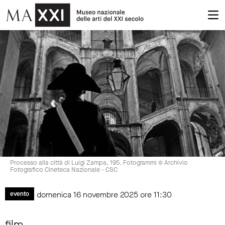
Processo alla città di Luigi Zampa, 195. Fotogrammi © Archivio
Fotografico Cineteca Nazionale - CSC
domenica 16 novembre 2025 ore 11:30
evento
film