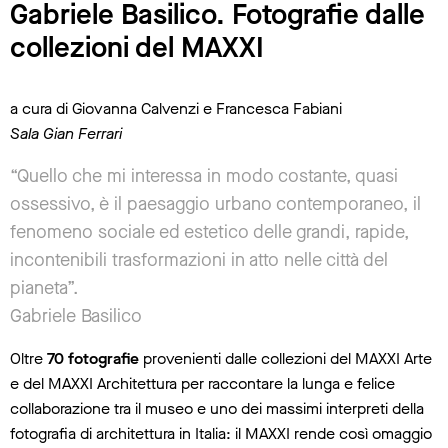
Gabriele Basilico. Fotografie dalle
collezioni del MAXXI
a cura di Giovanna Calvenzi e Francesca Fabiani
Sala Gian Ferrari
“Quello che mi interessa in modo costante, quasi
ossessivo, è il paesaggio urbano contemporaneo, il
fenomeno sociale ed estetico delle grandi, rapide,
incontenibili trasformazioni in atto nelle città del
pianeta”.
Gabriele Basilico
Oltre
70 fotografie
provenienti dalle collezioni del MAXXI Arte
e del MAXXI Architettura per raccontare la lunga e felice
collaborazione tra il museo e uno dei massimi interpreti della
fotografia di architettura in Italia: il MAXXI rende così omaggio