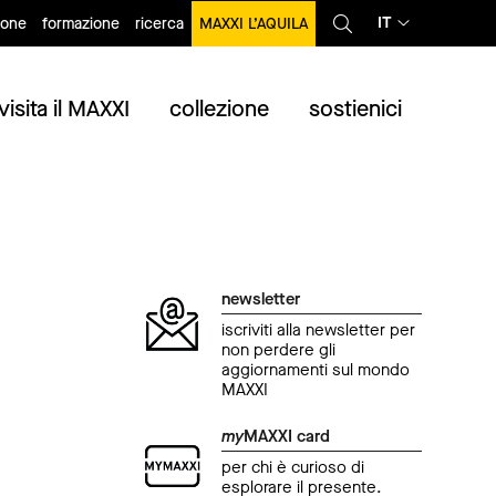
IT
ione
formazione
ricerca
MAXXI L’AQUILA
visita il MAXXI
collezione
sostienici
newsletter
iscriviti alla newsletter per
non perdere gli
aggiornamenti sul mondo
MAXXI
my
MAXXI card
per chi è curioso di
esplorare il presente.