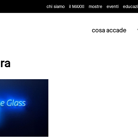
chi siamo
il MAXXI
mostre
eventi
educaz
cosa accade
ra