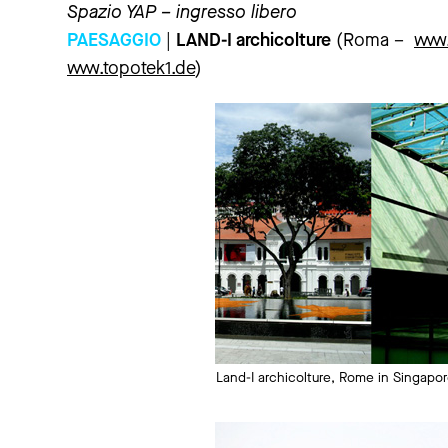
Spazio YAP – ingresso libero
PAESAGGIO
|
LAND-I archicolture
(Roma –
www.
www.topotek1.de
)
Land-I archicolture, Rome in Singapo