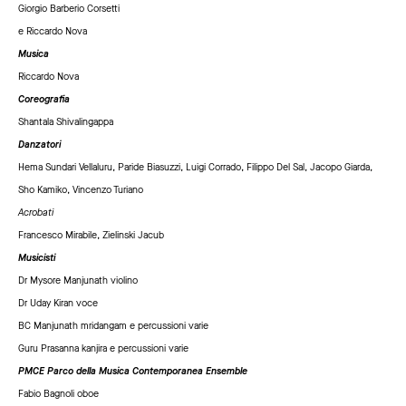
Giorgio Barberio Corsetti
e Riccardo Nova
Musica
Riccardo Nova
Coreografia
Shantala Shivalingappa
Danzatori
Hema Sundari Vellaluru, Paride Biasuzzi, Luigi Corrado, Filippo Del Sal, Jacopo Giarda,
Sho Kamiko, Vincenzo Turiano
Acrobati
Francesco Mirabile, Zielinski Jacub
Musicisti
Dr Mysore Manjunath violino
Dr Uday Kiran voce
BC Manjunath mridangam e percussioni varie
Guru Prasanna kanjira e percussioni varie
PMCE Parco della Musica Contemporanea Ensemble
Fabio Bagnoli oboe