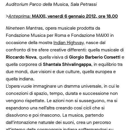
Auditorium Parco della Musica, Sala Petrassi
>
Anteprima:
MAXXI, venerdì 6 gennaio 2012, ore 18.00
Nineteen Mantras,
opera musicale prodotta da
Fondazione Musica per Roma e Fondazione MAXXI in
occasione della mostra
Indian Highway
, nasce dal
confronto di tre sfere creative differenti: quella musicale di
Riccardo Nova
, quella visiva di
Giorgio Barberio Corsetti
e
quella corporea di
Shantala Shivalingappa
, in equilibrio tra
due mondi, due visioni e due culture, quella europea e
quella indiana.
L’opera vuole immaginare un dramma universale, in cui le
concezioni di spazio, tempo, durata e successione non
vengono rispettate. Le azioni non si susseguono, ma si
espandono una nell’altra creando così cicli che si
dissolvono e poi rinascono. La musica, partendo
dall’intonazione naturale dei suoni, crea un percorso
all’interno della cosmogonia indiana soffermandosi su