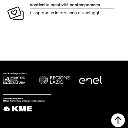
sostieni la creatività contemporanea
ti aspetta un intero anno di vantaggi.