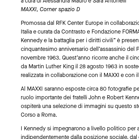
a cura di Alessandra Mauro e Sara Antonelli
MAXXI, Corner spazio D
Promossa dal RFK Center Europe in collaborazion
Italia e curata da Contrasto e Fondazione FORMA
Kennedy e la battaglia per i diritti civili” è pre
cinquantesimo anniversario dell’assassinio del 
novembre 1963. Quest’anno ricorre anche il cin
da Martin Luther King il 28 agosto 1963 in sosteg
realizzata in collaborazione con il MAXXI e con 
Al MAXXI saranno esposte circa 80 fotografie per ri
ruolo importante dei fratelli John e Robert K
ospiterà una selezione di immagini su questo ste
Corso a Roma.
I Kennedy si impegnarono a livello politico per 
indipendentemente dalla posizione sociale, dal c